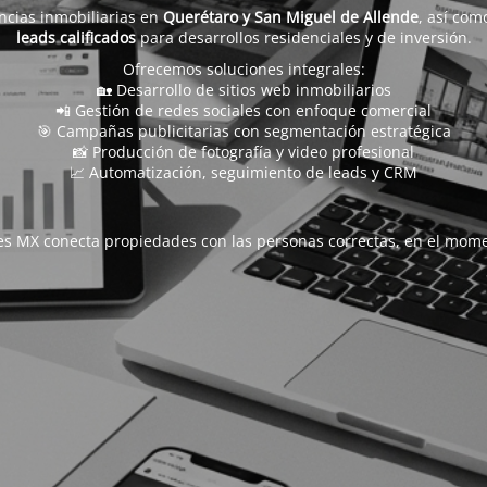
ncias inmobiliarias en
Querétaro y San Miguel de Allende
, así com
leads calificados
para desarrollos residenciales y de inversión.
Ofrecemos soluciones integrales:
🏡 Desarrollo de sitios web inmobiliarios
📲 Gestión de redes sociales con enfoque comercial
🎯 Campañas publicitarias con segmentación estratégica
📸 Producción de fotografía y video profesional
📈 Automatización, seguimiento de leads y CRM
s MX conecta propiedades con las personas correctas, en el mome