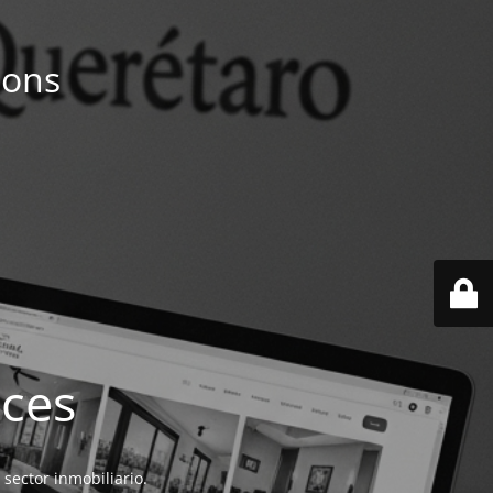
ions
ices
 sector inmobiliario.