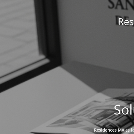
Res
Sol
Residences MX
es l