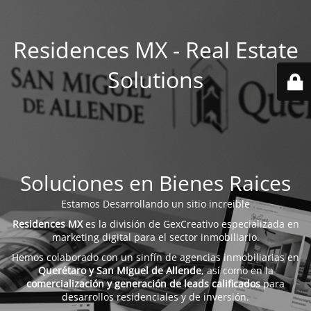
Residences MX - Real Estate
Solutions
Soluciones en Bienes Raices
Estamos Desarrollando un sitio increible
Residences MX
es la división de GexCreativo especializada en
marketing digital para el sector inmobiliario.
Hemos colaborado con un sinfín de agencias inmobiliarias en
Querétaro y San Miguel de Allende
, así como en la
comercialización y generación de leads calificados
para
desarrollos residenciales y de inversión.