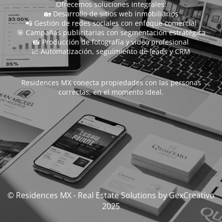
Ofrecemos soluciones integrales:
🏡 Desarrollo de sitios web inmobiliarios
📲 Gestión de redes sociales con enfoque comercial
🎯 Campañas publicitarias con segmentación estratégica
📸 Producción de fotografía y video profesional
📈 Automatización, seguimiento de leads y CRM
Residences MX conecta propiedades con las personas
correctas, en el momento ideal.
© Residences MX - Real Estate Solutions by GexCreativo
2025