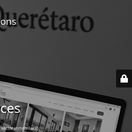
ions
ices
 sector inmobiliario.