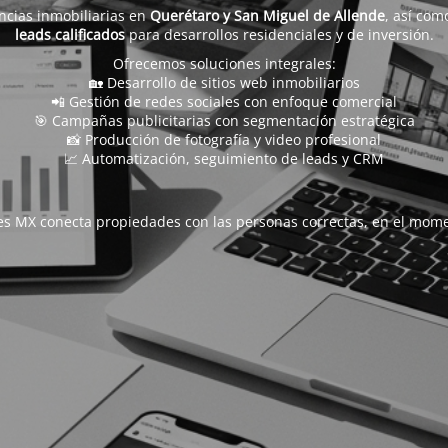
ncias inmobiliarias en
Querétaro y San Miguel de Allende
, así com
leads calificados
para desarrollos residenciales y de inversión.
Ofrecemos soluciones integrales:
🏡 Desarrollo de sitios web inmobiliarios
📲 Gestión de redes sociales con enfoque comercial
🎯 Campañas publicitarias con segmentación estratégica
📸 Producción de fotografía y video profesional
📈 Automatización, seguimiento de leads y CRM
s MX conecta propiedades con las personas correctas, en el mome