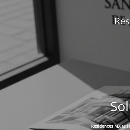
Res
Sol
Residences MX
es l