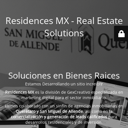
Residences MX - Real Estate
Solutions
Soluciones en Bienes Raices
Estamos Desarrollando un sitio increible
Residences MX
es la división de GexCreativo especializada en
marketing digital para el sector inmobiliario.
Hemos colaborado con un sinfín de agencias inmobiliarias en
Querétaro y San Miguel de Allende
, así como en la
comercialización y generación de leads calificados
para
desarrollos residenciales y de inversión.