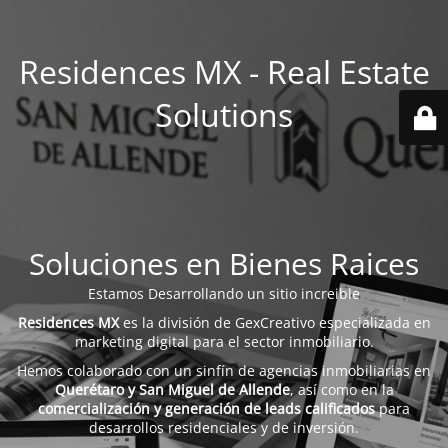
Residences MX - Real Estate
Solutions
Soluciones en Bienes Raices
Estamos Desarrollando un sitio increible
Residences MX
es la división de GexCreativo especializada en
marketing digital para el sector inmobiliario.
Hemos colaborado con un sinfín de agencias inmobiliarias en
Querétaro y San Miguel de Allende
, así como en la
comercialización y generación de leads calificados
para
desarrollos residenciales y de inversión.