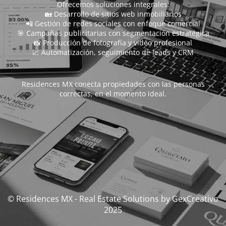
Ofrecemos soluciones integrales:
🏡 Desarrollo de sitios web inmobiliarios
📲 Gestión de redes sociales con enfoque comercial
🎯 Campañas publicitarias con segmentación estratégica
📸 Producción de fotografía y video profesional
📈 Automatización, seguimiento de leads y CRM
Residences MX conecta propiedades con las personas
correctas, en el momento ideal.
© Residences MX - Real Estate Solutions by GexCreativo
2025