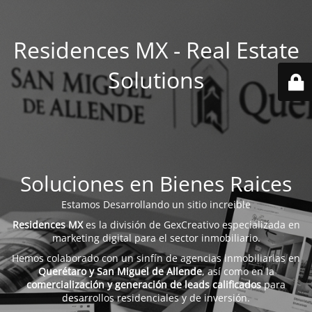
Residences MX - Real Estate
Solutions
Soluciones en Bienes Raices
Estamos Desarrollando un sitio increible
Residences MX
es la división de GexCreativo especializada en
marketing digital para el sector inmobiliario.
Hemos colaborado con un sinfín de agencias inmobiliarias en
Querétaro y San Miguel de Allende
, así como en la
comercialización y generación de leads calificados
para
desarrollos residenciales y de inversión.