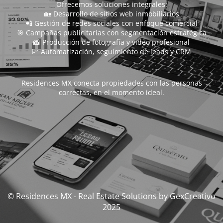
Ofrecemos soluciones integrales:
🏡 Desarrollo de sitios web inmobiliarios
📲 Gestión de redes sociales con enfoque comercial
🎯 Campañas publicitarias con segmentación estratégica
📸 Producción de fotografía y video profesional
📈 Automatización, seguimiento de leads y CRM
Residences MX conecta propiedades con las personas
correctas, en el momento ideal.
© Residences MX - Real Estate Solutions by GexCreativo
2025