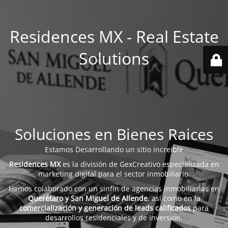
Residences MX - Real Estate
Solutions
Soluciones en Bienes Raices
Estamos Desarrollando un sitio increible
Residences MX
es la división de GexCreativo especializada en
marketing digital para el sector inmobiliario.
Hemos colaborado con un sinfín de agencias inmobiliarias en
Querétaro y San Miguel de Allende
, así como en la
comercialización y generación de leads calificados
para
desarrollos residenciales y de inversión.