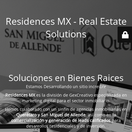
Residences MX - Real Estate
Solutions
Soluciones en Bienes Raices
Estamos Desarrollando un sitio increible
Residences MX
es la división de GexCreativo especializada en
marketing digital para el sector inmobiliario.
Hemos colaborado con un sinfín de agencias inmobiliarias en
Querétaro y San Miguel de Allende
, así como en la
comercialización y generación de leads calificados
para
desarrollos residenciales y de inversión.