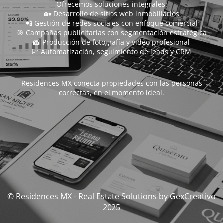
Ofrecemos soluciones integrales:
🏡 Desarrollo de sitios web inmobiliarios
📲 Gestión de redes sociales con enfoque comercial
🎯 Campañas publicitarias con segmentación estratégica
📸 Producción de fotografía y video profesional
📈 Automatización, seguimiento de leads y CRM
Residences MX conecta propiedades con las personas
correctas, en el momento ideal.
© Residences MX - Real Estate Solutions by GexCreativo
2025