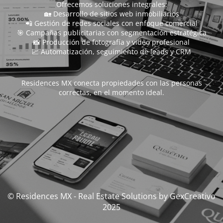
Ofrecemos soluciones integrales:
🏡 Desarrollo de sitios web inmobiliarios
📲 Gestión de redes sociales con enfoque comercial
🎯 Campañas publicitarias con segmentación estratégica
📸 Producción de fotografía y video profesional
📈 Automatización, seguimiento de leads y CRM
Residences MX conecta propiedades con las personas
correctas, en el momento ideal.
© Residences MX - Real Estate Solutions by GexCreativo
2025