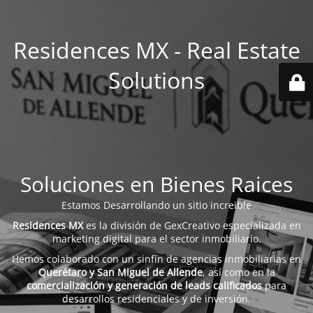
Residences MX - Real Estate
Solutions
Soluciones en Bienes Raices
Estamos Desarrollando un sitio increible
Residences MX
es la división de GexCreativo especializada en
marketing digital para el sector inmobiliario.
Hemos colaborado con un sinfín de agencias inmobiliarias en
Querétaro y San Miguel de Allende
, así como en la
comercialización y generación de leads calificados
para
desarrollos residenciales y de inversión.