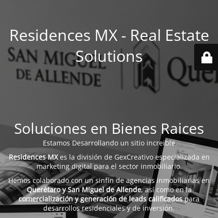
Residences MX - Real Estate
Solutions
Soluciones en Bienes Raices
Estamos Desarrollando un sitio increible
Residences MX
es la división de GexCreativo especializada en
marketing digital para el sector inmobiliario.
Hemos colaborado con un sinfín de agencias inmobiliarias en
Querétaro y San Miguel de Allende
, así como en la
comercialización y generación de leads calificados
para
desarrollos residenciales y de inversión.