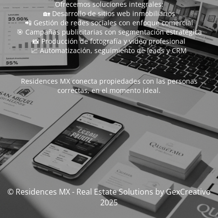
Ofrecemos soluciones integrales:
🏡 Desarrollo de sitios web inmobiliarios
📲 Gestión de redes sociales con enfoque comercial
🎯 Campañas publicitarias con segmentación estratégica
📸 Producción de fotografía y video profesional
📈 Automatización, seguimiento de leads y CRM
Residences MX conecta propiedades con las personas
correctas, en el momento ideal.
© Residences MX - Real Estate Solutions by GexCreativo
2025