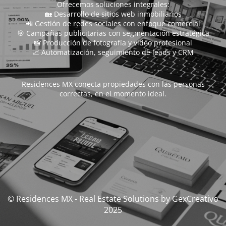
Ofrecemos soluciones integrales:
🏡 Desarrollo de sitios web inmobiliarios
📲 Gestión de redes sociales con enfoque comercial
🎯 Campañas publicitarias con segmentación estratégica
📸 Producción de fotografía y video profesional
📈 Automatización, seguimiento de leads y CRM
Residences MX conecta propiedades con las personas
correctas, en el momento ideal.
© Residences MX - Real Estate Solutions by GexCreativo
2025