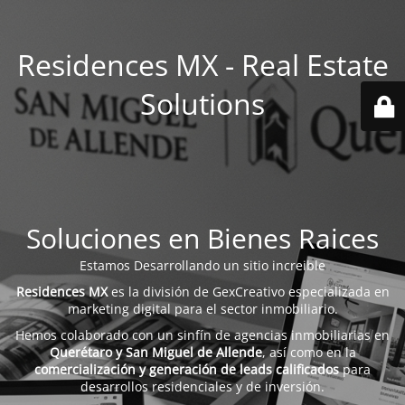
Residences MX - Real Estate
Solutions
Soluciones en Bienes Raices
Estamos Desarrollando un sitio increible
Residences MX
es la división de GexCreativo especializada en
marketing digital para el sector inmobiliario.
Hemos colaborado con un sinfín de agencias inmobiliarias en
Querétaro y San Miguel de Allende
, así como en la
comercialización y generación de leads calificados
para
desarrollos residenciales y de inversión.