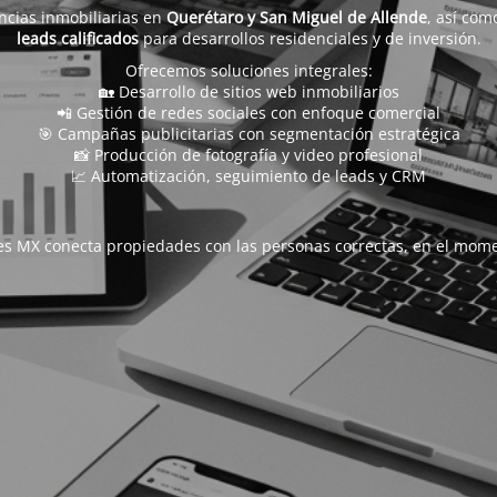
ncias inmobiliarias en
Querétaro y San Miguel de Allende
, así com
leads calificados
para desarrollos residenciales y de inversión.
Ofrecemos soluciones integrales:
🏡 Desarrollo de sitios web inmobiliarios
📲 Gestión de redes sociales con enfoque comercial
🎯 Campañas publicitarias con segmentación estratégica
📸 Producción de fotografía y video profesional
📈 Automatización, seguimiento de leads y CRM
s MX conecta propiedades con las personas correctas, en el mome