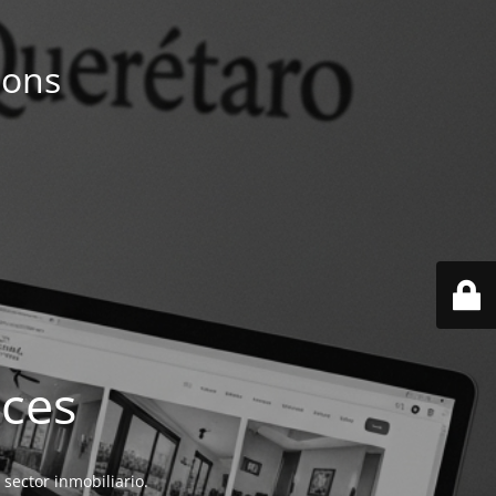
ions
ices
 sector inmobiliario.