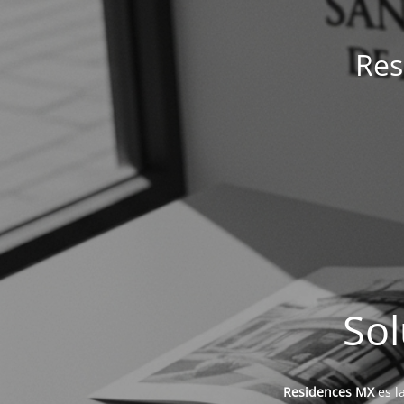
Res
Sol
Residences MX
es l