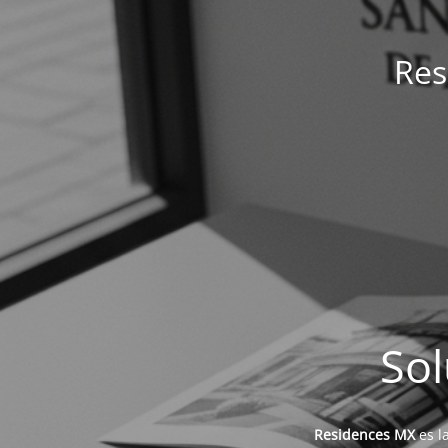
Res
Sol
Residences MX
es l