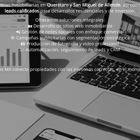
ncias inmobiliarias en
Querétaro y San Miguel de Allende
, así com
leads calificados
para desarrollos residenciales y de inversión.
Ofrecemos soluciones integrales:
🏡 Desarrollo de sitios web inmobiliarios
📲 Gestión de redes sociales con enfoque comercial
🎯 Campañas publicitarias con segmentación estratégica
📸 Producción de fotografía y video profesional
📈 Automatización, seguimiento de leads y CRM
s MX conecta propiedades con las personas correctas, en el mome