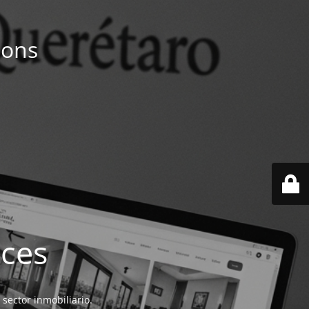
ions
ices
 sector inmobiliario.