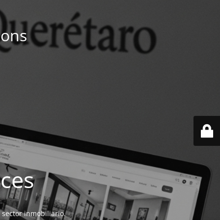
ions
ices
 sector inmobiliario.