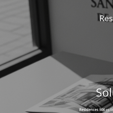
Res
Sol
Residences MX
es l