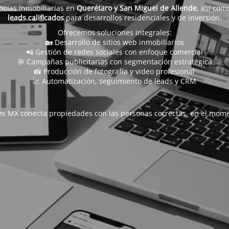
ncias inmobiliarias en
Querétaro y San Miguel de Allende
, así com
leads calificados
para desarrollos residenciales y de inversión.
Ofrecemos soluciones integrales:
🏡 Desarrollo de sitios web inmobiliarios
📲 Gestión de redes sociales con enfoque comercial
🎯 Campañas publicitarias con segmentación estratégica
📸 Producción de fotografía y video profesional
📈 Automatización, seguimiento de leads y CRM
s MX conecta propiedades con las personas correctas, en el mome