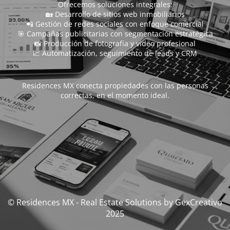
Ofrecemos soluciones integrales:
🏡 Desarrollo de sitios web inmobiliarios
📲 Gestión de redes sociales con enfoque comercial
🎯 Campañas publicitarias con segmentación estratégica
📸 Producción de fotografía y video profesional
📈 Automatización, seguimiento de leads y CRM
Residences MX conecta propiedades con las personas
correctas, en el momento ideal.
© Residences MX - Real Estate Solutions by GexCreativo
2025