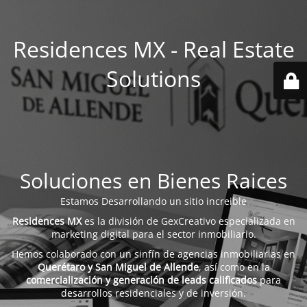
Residences MX - Real Estate
Solutions
Soluciones en Bienes Raices
Estamos Desarrollando un sitio increible
Residences MX
es la división de GexCreativo especializada en
marketing digital para el sector inmobiliario.
Hemos colaborado con un sinfín de agencias inmobiliarias en
Querétaro y San Miguel de Allende
, así como en la
comercialización y generación de leads calificados
para
desarrollos residenciales y de inversión.