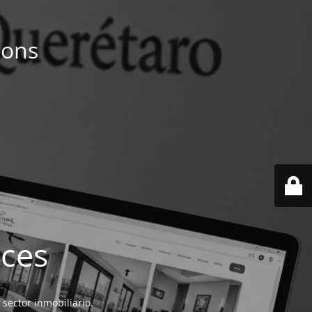
ions
ices
 sector inmobiliario.