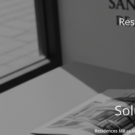
Res
Sol
Residences MX
es l