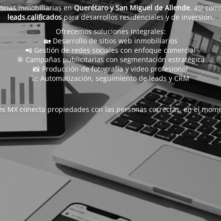
ncias inmobiliarias en
Querétaro y San Miguel de Allende
, así com
leads calificados
para desarrollos residenciales y de inversión.
Ofrecemos soluciones integrales:
🏡 Desarrollo de sitios web inmobiliarios
📲 Gestión de redes sociales con enfoque comercial
🎯 Campañas publicitarias con segmentación estratégica
📸 Producción de fotografía y video profesional
📈 Automatización, seguimiento de leads y CRM
s MX conecta propiedades con las personas correctas, en el mome