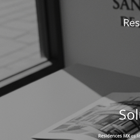
Res
Sol
Residences MX
es l