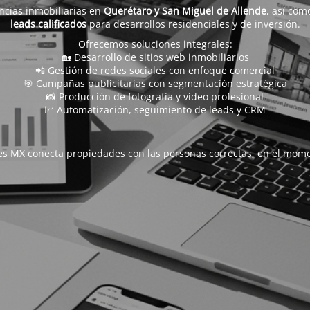
ncias inmobiliarias en
Querétaro y San Miguel de Allende
, así com
leads calificados
para desarrollos residenciales y de inversión.
Ofrecemos soluciones integrales:
🏡 Desarrollo de sitios web inmobiliarios
📲 Gestión de redes sociales con enfoque comercial
🎯 Campañas publicitarias con segmentación estratégica
📸 Producción de fotografía y video profesional
📈 Automatización, seguimiento de leads y CRM
s MX conecta propiedades con las personas correctas, en el mome