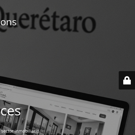
ions
ices
 sector inmobiliario.