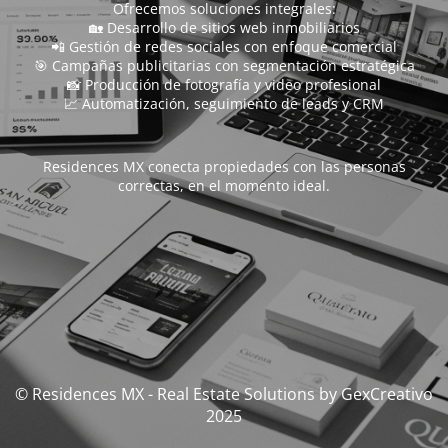
Ofrecemos soluciones integrales:
🏡 Desarrollo de sitios web inmobiliarios
📲 Gestión de redes sociales con enfoque comercial
🎯 Campañas publicitarias con segmentación estratégica
📸 Producción de fotografía y video profesional
📈 Automatización, seguimiento de leads y CRM
Residences MX conecta propiedades con las personas
correctas, en el momento ideal.
© Residences MX - Real Estate Solutions by GexCreativo
2025