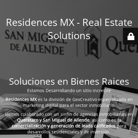
Residences MX - Real Estate
Solutions
Soluciones en Bienes Raices
Estamos Desarrollando un sitio increible
Residences MX
es la división de GexCreativo especializada en
marketing digital para el sector inmobiliario.
Hemos colaborado con un sinfín de agencias inmobiliarias en
Querétaro y San Miguel de Allende
, así como en la
comercialización y generación de leads calificados
para
desarrollos residenciales y de inversión.