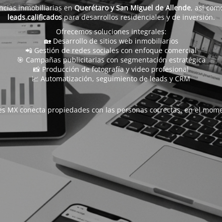
ncias inmobiliarias en
Querétaro y San Miguel de Allende
, así com
leads calificados
para desarrollos residenciales y de inversión.
Ofrecemos soluciones integrales:
🏡 Desarrollo de sitios web inmobiliarios
📲 Gestión de redes sociales con enfoque comercial
🎯 Campañas publicitarias con segmentación estratégica
📸 Producción de fotografía y video profesional
📈 Automatización, seguimiento de leads y CRM
s MX conecta propiedades con las personas correctas, en el mome