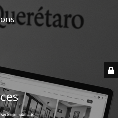
ions
ices
 sector inmobiliario.