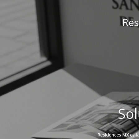
Res
Sol
Residences MX
es l