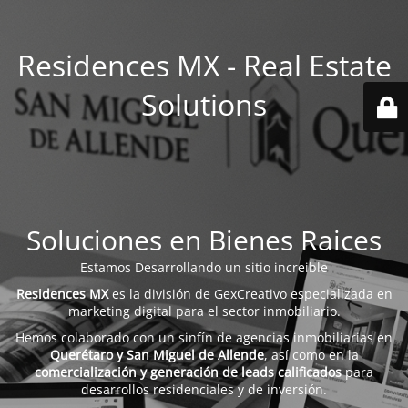
Residences MX - Real Estate
Solutions
Soluciones en Bienes Raices
Estamos Desarrollando un sitio increible
Residences MX
es la división de GexCreativo especializada en
marketing digital para el sector inmobiliario.
Hemos colaborado con un sinfín de agencias inmobiliarias en
Querétaro y San Miguel de Allende
, así como en la
comercialización y generación de leads calificados
para
desarrollos residenciales y de inversión.