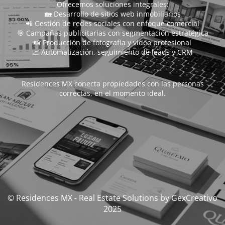
Ofrecemos soluciones integrales:
🏡 Desarrollo de sitios web inmobiliarios
📲 Gestión de redes sociales con enfoque comercial
🎯 Campañas publicitarias con segmentación estratégica
📸 Producción de fotografía y video profesional
📈 Automatización, seguimiento de leads y CRM
Residences MX conecta propiedades con las personas
correctas, en el momento ideal.
© Residences MX - Real Estate Solutions by GexCreativo
2025