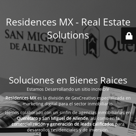
Residences MX - Real Estate
Solutions
Soluciones en Bienes Raices
Estamos Desarrollando un sitio increible
Residences MX
es la división de GexCreativo especializada en
marketing digital para el sector inmobiliario.
Hemos colaborado con un sinfín de agencias inmobiliarias en
Querétaro y San Miguel de Allende
, así como en la
comercialización y generación de leads calificados
para
desarrollos residenciales y de inversión.