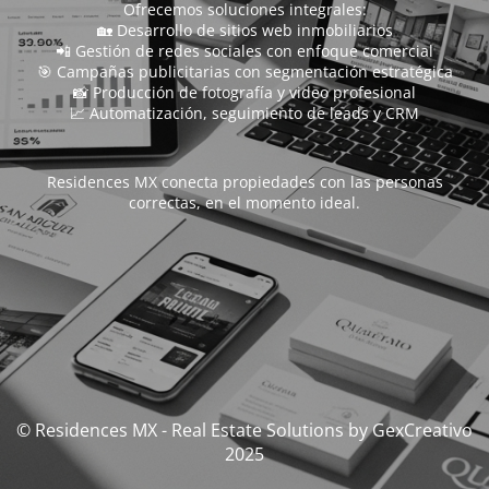
Ofrecemos soluciones integrales:
🏡 Desarrollo de sitios web inmobiliarios
📲 Gestión de redes sociales con enfoque comercial
🎯 Campañas publicitarias con segmentación estratégica
📸 Producción de fotografía y video profesional
📈 Automatización, seguimiento de leads y CRM
Residences MX conecta propiedades con las personas
correctas, en el momento ideal.
© Residences MX - Real Estate Solutions by GexCreativo
2025