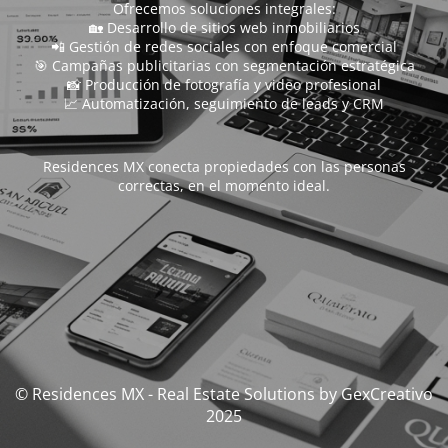
Ofrecemos soluciones integrales:
🏡 Desarrollo de sitios web inmobiliarios
📲 Gestión de redes sociales con enfoque comercial
🎯 Campañas publicitarias con segmentación estratégica
📸 Producción de fotografía y video profesional
📈 Automatización, seguimiento de leads y CRM
Residences MX conecta propiedades con las personas
correctas, en el momento ideal.
© Residences MX - Real Estate Solutions by GexCreativo
2025