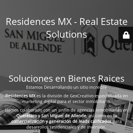
Residences MX - Real Estate
Solutions
Soluciones en Bienes Raices
Estamos Desarrollando un sitio increible
Residences MX
es la división de GexCreativo especializada en
marketing digital para el sector inmobiliario.
Hemos colaborado con un sinfín de agencias inmobiliarias en
Querétaro y San Miguel de Allende
, así como en la
comercialización y generación de leads calificados
para
desarrollos residenciales y de inversión.