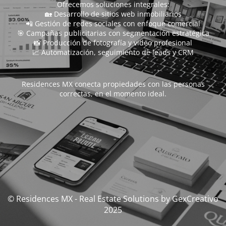
Ofrecemos soluciones integrales:
🏡 Desarrollo de sitios web inmobiliarios
📲 Gestión de redes sociales con enfoque comercial
🎯 Campañas publicitarias con segmentación estratégica
📸 Producción de fotografía y video profesional
📈 Automatización, seguimiento de leads y CRM
Residences MX conecta propiedades con las personas
correctas, en el momento ideal.
© Residences MX - Real Estate Solutions by GexCreativo
2025