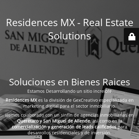
Residences MX - Real Estate
Solutions
Soluciones en Bienes Raices
Estamos Desarrollando un sitio increible
Residences MX
es la división de GexCreativo especializada en
marketing digital para el sector inmobiliario.
Hemos colaborado con un sinfín de agencias inmobiliarias en
Querétaro y San Miguel de Allende
, así como en la
comercialización y generación de leads calificados
para
desarrollos residenciales y de inversión.