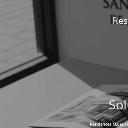
Res
Sol
Residences MX
es l