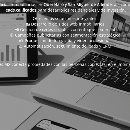
ncias inmobiliarias en
Querétaro y San Miguel de Allende
, así com
leads calificados
para desarrollos residenciales y de inversión.
Ofrecemos soluciones integrales:
🏡 Desarrollo de sitios web inmobiliarios
📲 Gestión de redes sociales con enfoque comercial
🎯 Campañas publicitarias con segmentación estratégica
📸 Producción de fotografía y video profesional
📈 Automatización, seguimiento de leads y CRM
s MX conecta propiedades con las personas correctas, en el mome