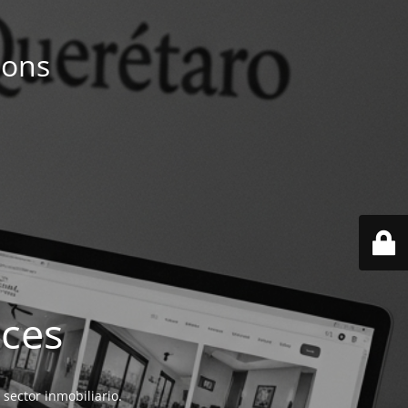
ions
ices
 sector inmobiliario.