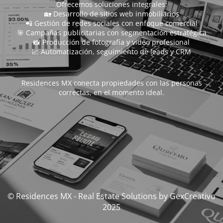
Ofrecemos soluciones integrales:
🏡 Desarrollo de sitios web inmobiliarios
📲 Gestión de redes sociales con enfoque comercial
🎯 Campañas publicitarias con segmentación estratégica
📸 Producción de fotografía y video profesional
📈 Automatización, seguimiento de leads y CRM
Residences MX conecta propiedades con las personas
correctas, en el momento ideal.
© Residences MX - Real Estate Solutions by GexCreativo
2025