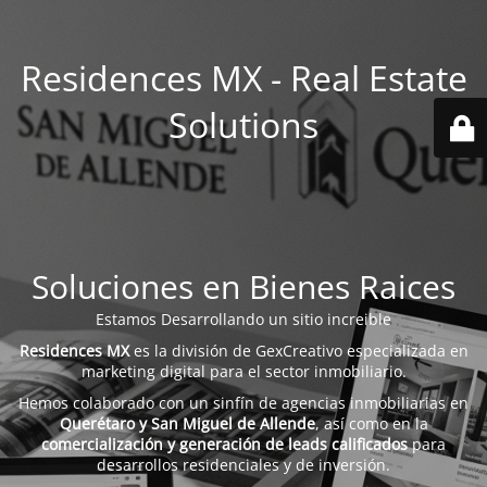
Residences MX - Real Estate
Solutions
Soluciones en Bienes Raices
Estamos Desarrollando un sitio increible
Residences MX
es la división de GexCreativo especializada en
marketing digital para el sector inmobiliario.
Hemos colaborado con un sinfín de agencias inmobiliarias en
Querétaro y San Miguel de Allende
, así como en la
comercialización y generación de leads calificados
para
desarrollos residenciales y de inversión.