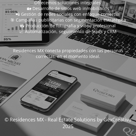
Ofrecemos soluciones integrales:
🏡 Desarrollo de sitios web inmobiliarios
📲 Gestión de redes sociales con enfoque comercial
🎯 Campañas publicitarias con segmentación estratégica
📸 Producción de fotografía y video profesional
📈 Automatización, seguimiento de leads y CRM
Residences MX conecta propiedades con las personas
correctas, en el momento ideal.
© Residences MX - Real Estate Solutions by GexCreativo
2025