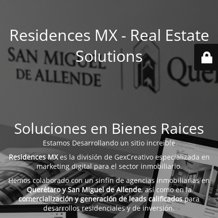
Residences MX - Real Estate
Solutions
Soluciones en Bienes Raices
Estamos Desarrollando un sitio increible
Residences MX
es la división de GexCreativo especializada en
marketing digital para el sector inmobiliario.
Hemos colaborado con un sinfín de agencias inmobiliarias en
Querétaro y San Miguel de Allende
, así como en la
comercialización y generación de leads calificados
para
desarrollos residenciales y de inversión.