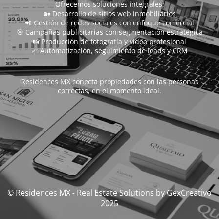
Ofrecemos soluciones integrales:
🏡 Desarrollo de sitios web inmobiliarios
📲 Gestión de redes sociales con enfoque comercial
🎯 Campañas publicitarias con segmentación estratégica
📸 Producción de fotografía y video profesional
📈 Automatización, seguimiento de leads y CRM
Residences MX conecta propiedades con las personas
correctas, en el momento ideal.
© Residences MX - Real Estate Solutions by GexCreativo
2025