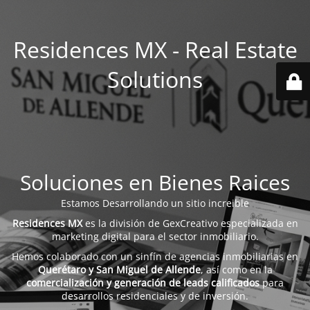
Residences MX - Real Estate
Solutions
Soluciones en Bienes Raices
Estamos Desarrollando un sitio increible
Residences MX
es la división de GexCreativo especializada en
marketing digital para el sector inmobiliario.
Hemos colaborado con un sinfín de agencias inmobiliarias en
Querétaro y San Miguel de Allende
, así como en la
comercialización y generación de leads calificados
para
desarrollos residenciales y de inversión.