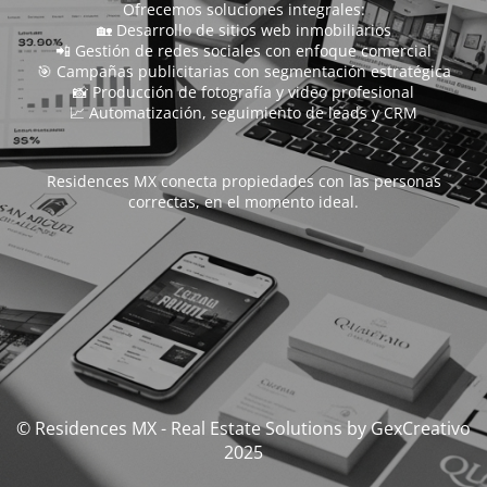
Ofrecemos soluciones integrales:
🏡 Desarrollo de sitios web inmobiliarios
📲 Gestión de redes sociales con enfoque comercial
🎯 Campañas publicitarias con segmentación estratégica
📸 Producción de fotografía y video profesional
📈 Automatización, seguimiento de leads y CRM
Residences MX conecta propiedades con las personas
correctas, en el momento ideal.
© Residences MX - Real Estate Solutions by GexCreativo
2025