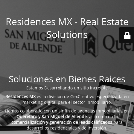
Residences MX - Real Estate
Solutions
Soluciones en Bienes Raices
Estamos Desarrollando un sitio increible
Residences MX
es la división de GexCreativo especializada en
marketing digital para el sector inmobiliario.
Hemos colaborado con un sinfín de agencias inmobiliarias en
Querétaro y San Miguel de Allende
, así como en la
comercialización y generación de leads calificados
para
desarrollos residenciales y de inversión.