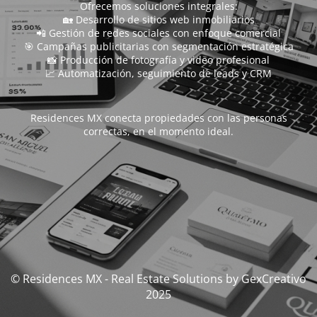
Ofrecemos soluciones integrales:
🏡 Desarrollo de sitios web inmobiliarios
📲 Gestión de redes sociales con enfoque comercial
🎯 Campañas publicitarias con segmentación estratégica
📸 Producción de fotografía y video profesional
📈 Automatización, seguimiento de leads y CRM
Residences MX conecta propiedades con las personas
correctas, en el momento ideal.
© Residences MX - Real Estate Solutions by GexCreativo
2025