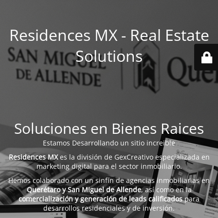
Residences MX - Real Estate
Solutions
Soluciones en Bienes Raices
Estamos Desarrollando un sitio increible
Residences MX
es la división de GexCreativo especializada en
marketing digital para el sector inmobiliario.
Hemos colaborado con un sinfín de agencias inmobiliarias en
Querétaro y San Miguel de Allende
, así como en la
comercialización y generación de leads calificados
para
desarrollos residenciales y de inversión.