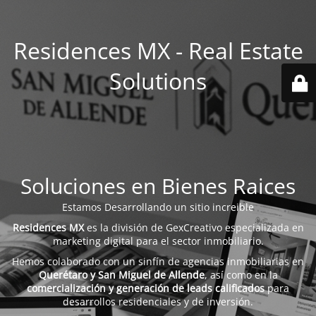
Residences MX - Real Estate
Solutions
Soluciones en Bienes Raices
Estamos Desarrollando un sitio increible
Residences MX
es la división de GexCreativo especializada en
marketing digital para el sector inmobiliario.
Hemos colaborado con un sinfín de agencias inmobiliarias en
Querétaro y San Miguel de Allende
, así como en la
comercialización y generación de leads calificados
para
desarrollos residenciales y de inversión.