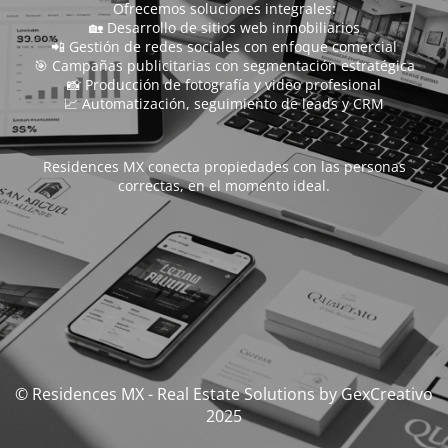
Ofrecemos soluciones integrales:
🏡 Desarrollo de sitios web inmobiliarios
📲 Gestión de redes sociales con enfoque comercial
🎯 Campañas publicitarias con segmentación estratégica
📸 Producción de fotografía y video profesional
📈 Automatización, seguimiento de leads y CRM
Residences MX conecta propiedades con las personas
correctas, en el momento ideal.
© Residences MX - Real Estate Solutions by GexCreativo
2025