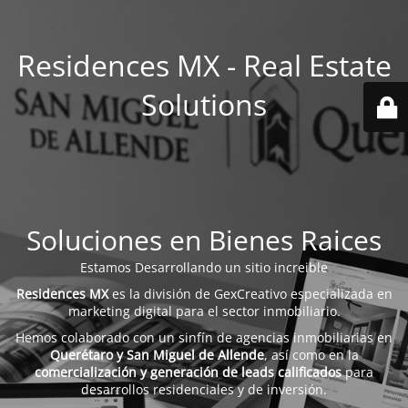
Residences MX - Real Estate
Solutions
Soluciones en Bienes Raices
Estamos Desarrollando un sitio increible
Residences MX
es la división de GexCreativo especializada en
marketing digital para el sector inmobiliario.
Hemos colaborado con un sinfín de agencias inmobiliarias en
Querétaro y San Miguel de Allende
, así como en la
comercialización y generación de leads calificados
para
desarrollos residenciales y de inversión.