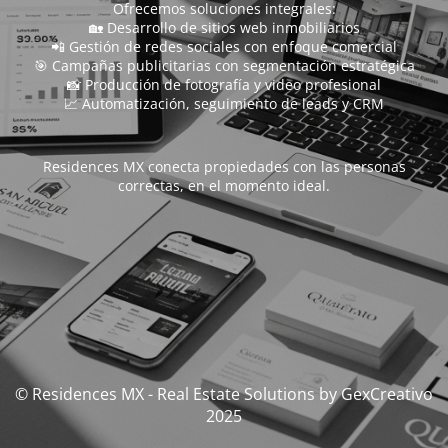
Ofrecemos soluciones integrales:
🏡 Desarrollo de sitios web inmobiliarios
📲 Gestión de redes sociales con enfoque comercial
🎯 Campañas publicitarias con segmentación estratégica
📸 Producción de fotografía y video profesional
📈 Automatización, seguimiento de leads y CRM
Residences MX conecta propiedades con las personas
correctas, en el momento ideal.
© Residences MX - Real Estate Solutions by GexCreativo
2025