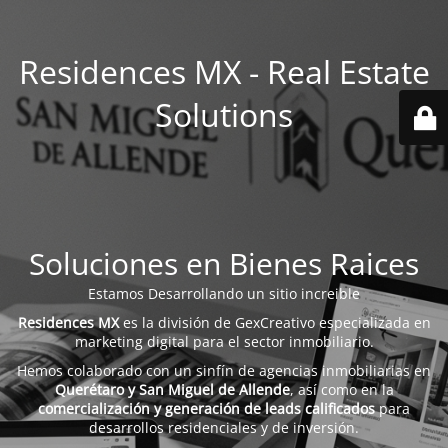
Residences MX - Real Estate
Solutions
Soluciones en Bienes Raices
Estamos Desarrollando un sitio increible
Residences MX
es la división de GexCreativo especializada en
marketing digital para el sector inmobiliario.
Hemos colaborado con un sinfín de agencias inmobiliarias en
Querétaro y San Miguel de Allende
, así como en la
comercialización y generación de leads calificados
para
desarrollos residenciales y de inversión.