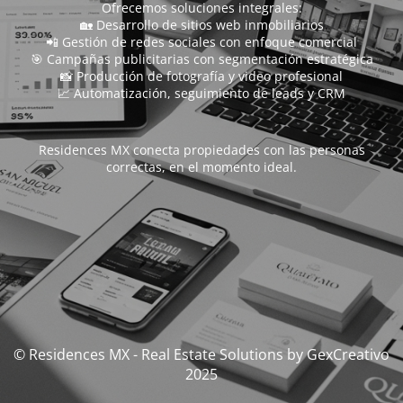
Ofrecemos soluciones integrales:
🏡 Desarrollo de sitios web inmobiliarios
📲 Gestión de redes sociales con enfoque comercial
🎯 Campañas publicitarias con segmentación estratégica
📸 Producción de fotografía y video profesional
📈 Automatización, seguimiento de leads y CRM
Residences MX conecta propiedades con las personas
correctas, en el momento ideal.
© Residences MX - Real Estate Solutions by GexCreativo
2025