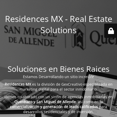
Residences MX - Real Estate
Solutions
Soluciones en Bienes Raices
Estamos Desarrollando un sitio increible
Residences MX
es la división de GexCreativo especializada en
marketing digital para el sector inmobiliario.
Hemos colaborado con un sinfín de agencias inmobiliarias en
Querétaro y San Miguel de Allende
, así como en la
comercialización y generación de leads calificados
para
desarrollos residenciales y de inversión.