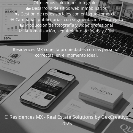
Ofrecemos soluciones integrales:
🏡 Desarrollo de sitios web inmobiliarios
📲 Gestión de redes sociales con enfoque comercial
🎯 Campañas publicitarias con segmentación estratégica
📸 Producción de fotografía y video profesional
📈 Automatización, seguimiento de leads y CRM
Residences MX conecta propiedades con las personas
correctas, en el momento ideal.
© Residences MX - Real Estate Solutions by GexCreativo
2025