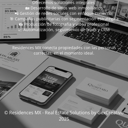
Ofrecemos soluciones integrales:
🏡 Desarrollo de sitios web inmobiliarios
📲 Gestión de redes sociales con enfoque comercial
🎯 Campañas publicitarias con segmentación estratégica
📸 Producción de fotografía y video profesional
📈 Automatización, seguimiento de leads y CRM
Residences MX conecta propiedades con las personas
correctas, en el momento ideal.
© Residences MX - Real Estate Solutions by GexCreativo
2025