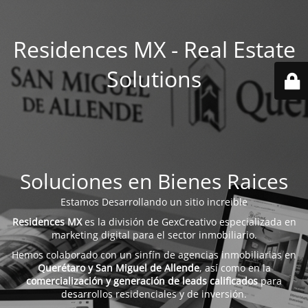
Residences MX - Real Estate
Solutions
Soluciones en Bienes Raices
Estamos Desarrollando un sitio increible
Residences MX
es la división de GexCreativo especializada en
marketing digital para el sector inmobiliario.
Hemos colaborado con un sinfín de agencias inmobiliarias en
Querétaro y San Miguel de Allende
, así como en la
comercialización y generación de leads calificados
para
desarrollos residenciales y de inversión.