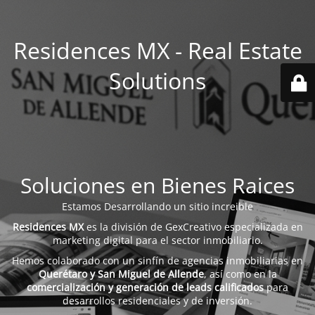
Residences MX - Real Estate
Solutions
Soluciones en Bienes Raices
Estamos Desarrollando un sitio increible
Residences MX
es la división de GexCreativo especializada en
marketing digital para el sector inmobiliario.
Hemos colaborado con un sinfín de agencias inmobiliarias en
Querétaro y San Miguel de Allende
, así como en la
comercialización y generación de leads calificados
para
desarrollos residenciales y de inversión.