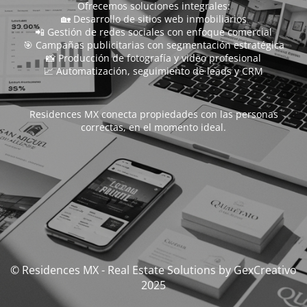
Ofrecemos soluciones integrales:
🏡 Desarrollo de sitios web inmobiliarios
📲 Gestión de redes sociales con enfoque comercial
🎯 Campañas publicitarias con segmentación estratégica
📸 Producción de fotografía y video profesional
📈 Automatización, seguimiento de leads y CRM
Residences MX conecta propiedades con las personas
correctas, en el momento ideal.
© Residences MX - Real Estate Solutions by GexCreativo
2025