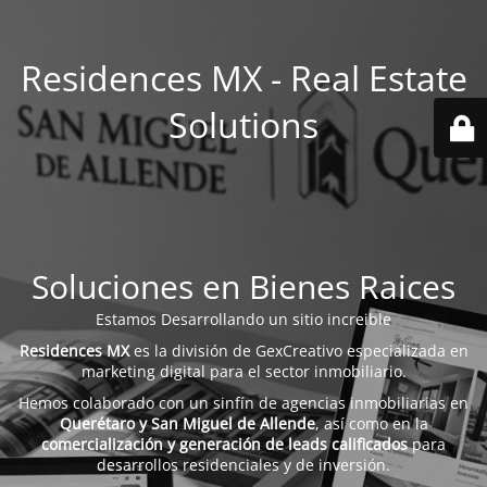
Residences MX - Real Estate
Solutions
Soluciones en Bienes Raices
Estamos Desarrollando un sitio increible
Residences MX
es la división de GexCreativo especializada en
marketing digital para el sector inmobiliario.
Hemos colaborado con un sinfín de agencias inmobiliarias en
Querétaro y San Miguel de Allende
, así como en la
comercialización y generación de leads calificados
para
desarrollos residenciales y de inversión.