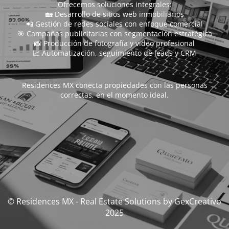
Ofrecemos soluciones integrales:
🏡 Desarrollo de sitios web inmobiliarios
📲 Gestión de redes sociales con enfoque comercial
🎯 Campañas publicitarias con segmentación estratégica
📸 Producción de fotografía y video profesional
📈 Automatización, seguimiento de leads y CRM
Residences MX conecta propiedades con las personas
correctas, en el momento ideal.
© Residences MX - Real Estate Solutions by GexCreativo
2025