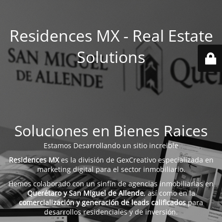
Residences MX - Real Estate
Solutions
Soluciones en Bienes Raices
Estamos Desarrollando un sitio increible
Residences MX
es la división de GexCreativo especializada en
marketing digital para el sector inmobiliario.
Hemos colaborado con un sinfín de agencias inmobiliarias en
Querétaro y San Miguel de Allende
, así como en la
comercialización y generación de leads calificados
para
desarrollos residenciales y de inversión.