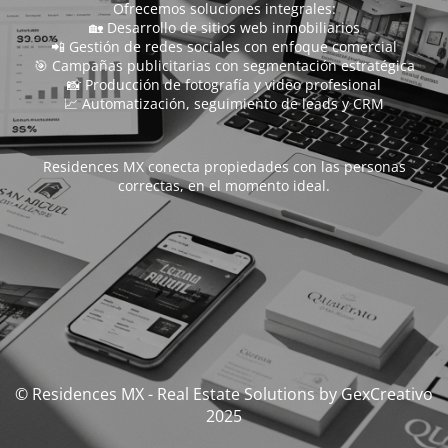
Ofrecemos soluciones integrales:
🏡 Desarrollo de sitios web inmobiliarios
📲 Gestión de redes sociales con enfoque comercial
🎯 Campañas publicitarias con segmentación estratégica
📸 Producción de fotografía y video profesional
📈 Automatización, seguimiento de leads y CRM
Residences MX conecta propiedades con las personas
correctas, en el momento ideal.
© Residences MX - Real Estate Solutions by GexCreativo
2025