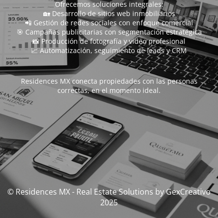
Ofrecemos soluciones integrales:
🏡 Desarrollo de sitios web inmobiliarios
📲 Gestión de redes sociales con enfoque comercial
🎯 Campañas publicitarias con segmentación estratégica
📸 Producción de fotografía y video profesional
📈 Automatización, seguimiento de leads y CRM
Residences MX conecta propiedades con las personas
correctas, en el momento ideal.
© Residences MX - Real Estate Solutions by GexCreativo
2025