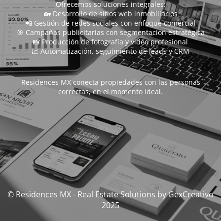
Ofrecemos soluciones integrales:
🏡 Desarrollo de sitios web inmobiliarios
📲 Gestión de redes sociales con enfoque comercial
🎯 Campañas publicitarias con segmentación estratégica
📸 Producción de fotografía y video profesional
📈 Automatización, seguimiento de leads y CRM
Residences MX conecta propiedades con las personas
correctas, en el momento ideal.
© Residences MX - Real Estate Solutions by GexCreativo
2025