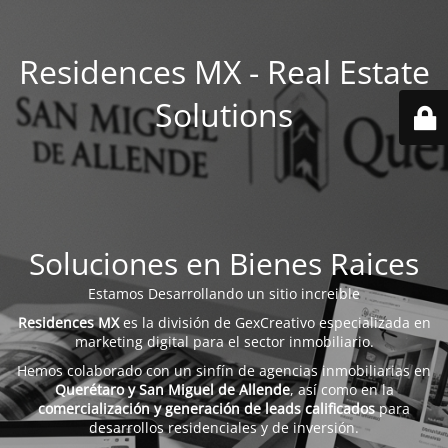
Residences MX - Real Estate
Solutions
Soluciones en Bienes Raices
Estamos Desarrollando un sitio increible
Residences MX
es la división de GexCreativo especializada en
marketing digital para el sector inmobiliario.
Hemos colaborado con un sinfín de agencias inmobiliarias en
Querétaro y San Miguel de Allende
, así como en la
comercialización y generación de leads calificados
para
desarrollos residenciales y de inversión.