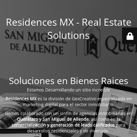
Residences MX - Real Estate
Solutions
Soluciones en Bienes Raices
Estamos Desarrollando un sitio increible
Residences MX
es la división de GexCreativo especializada en
marketing digital para el sector inmobiliario.
Hemos colaborado con un sinfín de agencias inmobiliarias en
Querétaro y San Miguel de Allende
, así como en la
comercialización y generación de leads calificados
para
desarrollos residenciales y de inversión.