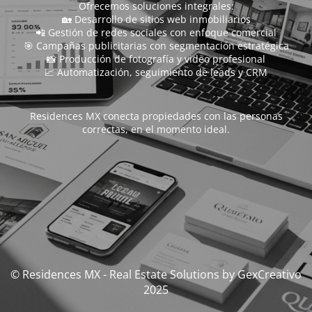
Ofrecemos soluciones integrales:
🏡 Desarrollo de sitios web inmobiliarios
📲 Gestión de redes sociales con enfoque comercial
🎯 Campañas publicitarias con segmentación estratégica
📸 Producción de fotografía y video profesional
📈 Automatización, seguimiento de leads y CRM
Residences MX conecta propiedades con las personas
correctas, en el momento ideal.
© Residences MX - Real Estate Solutions by GexCreativo
2025