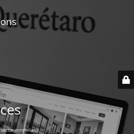
ions
ices
 sector inmobiliario.