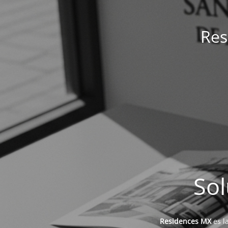
Res
Sol
Residences MX
es l