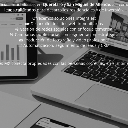
ncias inmobiliarias en
Querétaro y San Miguel de Allende
, así com
leads calificados
para desarrollos residenciales y de inversión.
Ofrecemos soluciones integrales:
🏡 Desarrollo de sitios web inmobiliarios
📲 Gestión de redes sociales con enfoque comercial
🎯 Campañas publicitarias con segmentación estratégica
📸 Producción de fotografía y video profesional
📈 Automatización, seguimiento de leads y CRM
s MX conecta propiedades con las personas correctas, en el mome