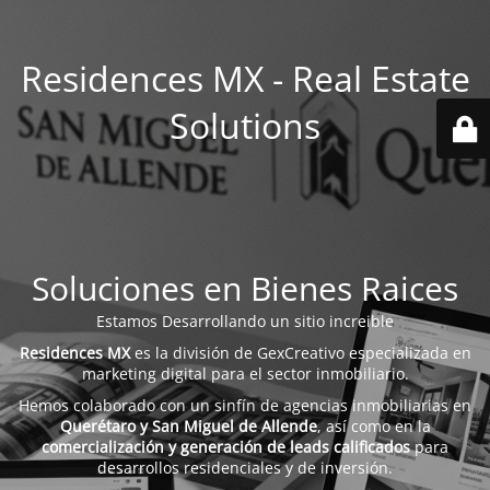
Residences MX - Real Estate
Solutions
Soluciones en Bienes Raices
Estamos Desarrollando un sitio increible
Residences MX
es la división de GexCreativo especializada en
marketing digital para el sector inmobiliario.
Hemos colaborado con un sinfín de agencias inmobiliarias en
Querétaro y San Miguel de Allende
, así como en la
comercialización y generación de leads calificados
para
desarrollos residenciales y de inversión.