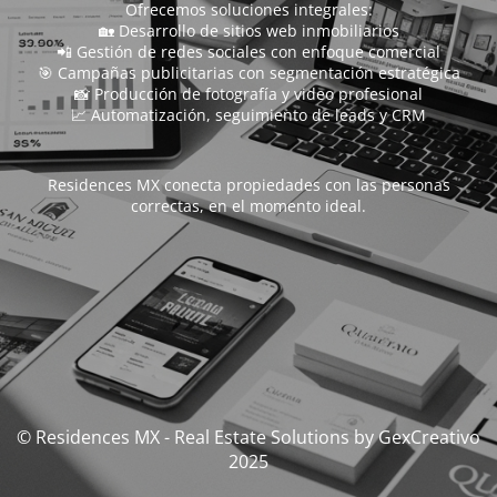
Ofrecemos soluciones integrales:
🏡 Desarrollo de sitios web inmobiliarios
📲 Gestión de redes sociales con enfoque comercial
🎯 Campañas publicitarias con segmentación estratégica
📸 Producción de fotografía y video profesional
📈 Automatización, seguimiento de leads y CRM
Residences MX conecta propiedades con las personas
correctas, en el momento ideal.
© Residences MX - Real Estate Solutions by GexCreativo
2025