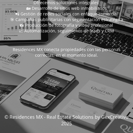
Ofrecemos soluciones integrales:
🏡 Desarrollo de sitios web inmobiliarios
📲 Gestión de redes sociales con enfoque comercial
🎯 Campañas publicitarias con segmentación estratégica
📸 Producción de fotografía y video profesional
📈 Automatización, seguimiento de leads y CRM
Residences MX conecta propiedades con las personas
correctas, en el momento ideal.
© Residences MX - Real Estate Solutions by GexCreativo
2025