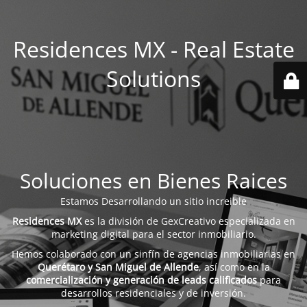
Residences MX - Real Estate
Solutions
Soluciones en Bienes Raices
Estamos Desarrollando un sitio increible
Residences MX
es la división de GexCreativo especializada en
marketing digital para el sector inmobiliario.
Hemos colaborado con un sinfín de agencias inmobiliarias en
Querétaro y San Miguel de Allende
, así como en la
comercialización y generación de leads calificados
para
desarrollos residenciales y de inversión.